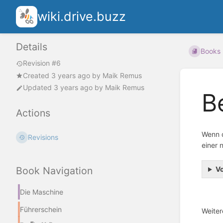
wiki.drive.buzz
Details
Books
Revision #6
Created
3 years ago
by
Maik Remus
Updated
3 years ago
by
Maik Remus
B
Actions
Wenn d
Revisions
einer 
Book Navigation
Vo
Die Maschine
Führerschein
Weiter