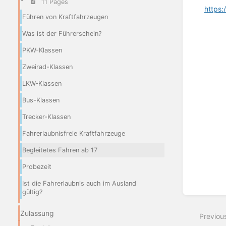
11 Pages
https:
Führen von Kraftfahrzeugen
Was ist der Führerschein?
PKW-Klassen
Zweirad-Klassen
Enter
section
LKW-Klassen
select
mode
Bus-Klassen
Trecker-Klassen
Fahrerlaubnisfreie Kraftfahrzeuge
Begleitetes Fahren ab 17
Probezeit
Ist die Fahrerlaubnis auch im Ausland
gültig?
Zulassung
Previou