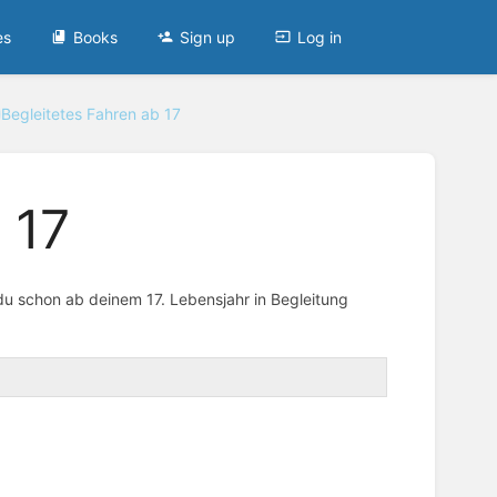
es
Books
Sign up
Log in
Begleitetes Fahren ab 17
 17
du schon ab deinem 17. Lebensjahr in Begleitung