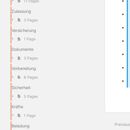
11 Pages
Zulassung
3 Pages
Versicherung
1 Page
Dokumente
3 Pages
Vorbereitung
8 Pages
Sicherheit
Enter
5 Pages
section
select
Kräfte
mode
1 Page
Previou
Beladung