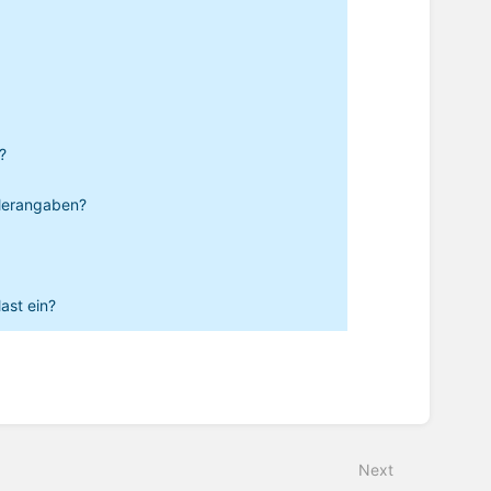
?
llerangaben?
ast ein?
Next