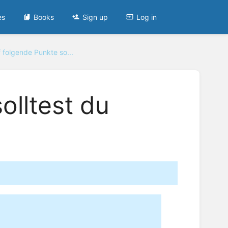
es
Books
Sign up
Log in
 folgende Punkte so...
olltest du