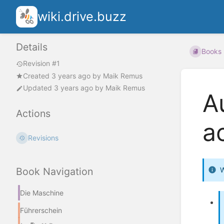
wiki.drive.buzz
Details
Books
Revision #1
Created
3 years ago
by
Maik Remus
Updated
3 years ago
by
Maik Remus
A
Actions
a
Revisions
W
Book Navigation
Die Maschine
Führerschein