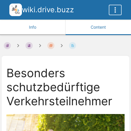
wiki.drive.buzz
Info
Content
Besonders
schutzbedürftige
Verkehrsteilnehmer