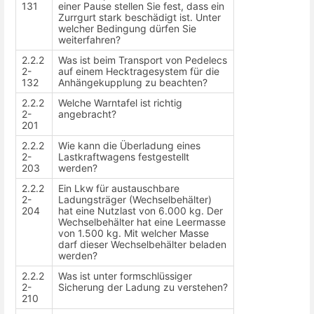
131
einer Pause stellen Sie fest, dass ein
Zurrgurt stark beschädigt ist. Unter
welcher Bedingung dürfen Sie
weiterfahren?
2.2.2
Was ist beim Transport von Pedelecs
2-
auf einem Hecktragesystem für die
132
Anhängekupplung zu beachten?
2.2.2
Welche Warntafel ist richtig
2-
angebracht?
201
2.2.2
Wie kann die Überladung eines
2-
Lastkraftwagens festgestellt
203
werden?
2.2.2
Ein Lkw für austauschbare
2-
Ladungsträger (Wechselbehälter)
204
hat eine Nutzlast von 6.000 kg. Der
Wechselbehälter hat eine Leermasse
von 1.500 kg. Mit welcher Masse
darf dieser Wechselbehälter beladen
werden?
2.2.2
Was ist unter formschlüssiger
2-
Sicherung der Ladung zu verstehen?
210