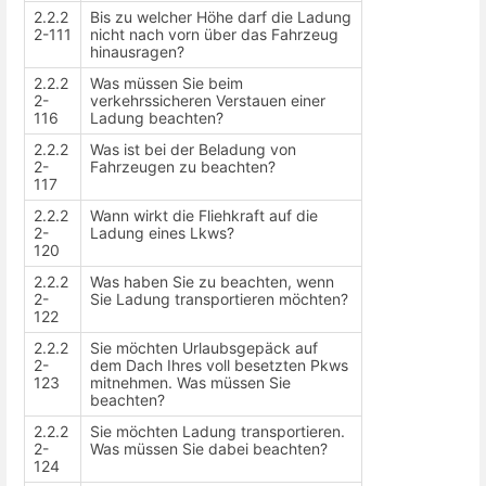
2.2.2
Bis zu welcher Höhe darf die Ladung
2-111
nicht nach vorn über das Fahrzeug
hinausragen?
2.2.2
Was müssen Sie beim
2-
verkehrssicheren Verstauen einer
116
Ladung beachten?
2.2.2
Was ist bei der Beladung von
2-
Fahrzeugen zu beachten?
117
2.2.2
Wann wirkt die Fliehkraft auf die
2-
Ladung eines Lkws?
120
2.2.2
Was haben Sie zu beachten, wenn
2-
Sie Ladung transportieren möchten?
122
2.2.2
Sie möchten Urlaubsgepäck auf
2-
dem Dach Ihres voll besetzten Pkws
123
mitnehmen. Was müssen Sie
beachten?
2.2.2
Sie möchten Ladung transportieren.
2-
Was müssen Sie dabei beachten?
124