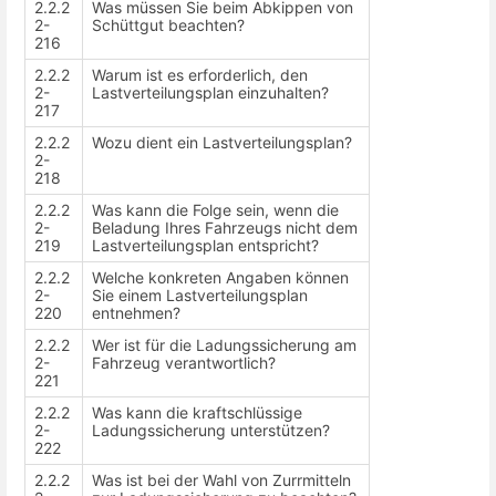
2.2.2
Was müssen Sie beim Abkippen von
2-
Schüttgut beachten?
216
2.2.2
Warum ist es erforderlich, den
2-
Lastverteilungsplan einzuhalten?
217
2.2.2
Wozu dient ein Lastverteilungsplan?
2-
218
2.2.2
Was kann die Folge sein, wenn die
2-
Beladung Ihres Fahrzeugs nicht dem
219
Lastverteilungsplan entspricht?
2.2.2
Welche konkreten Angaben können
2-
Sie einem Lastverteilungsplan
220
entnehmen?
2.2.2
Wer ist für die Ladungssicherung am
2-
Fahrzeug verantwortlich?
221
2.2.2
Was kann die kraftschlüssige
2-
Ladungssicherung unterstützen?
222
2.2.2
Was ist bei der Wahl von Zurrmitteln