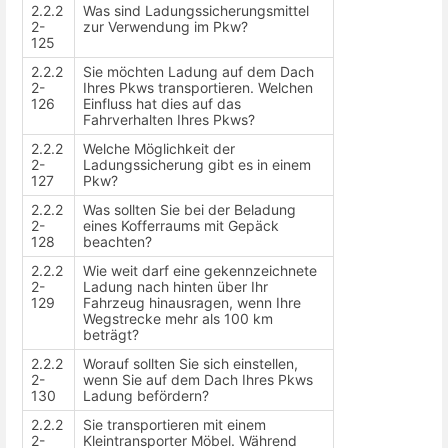
2.2.2
Was sind Ladungssicherungsmittel
2-
zur Verwendung im Pkw?
125
2.2.2
Sie möchten Ladung auf dem Dach
2-
Ihres Pkws transportieren. Welchen
126
Einfluss hat dies auf das
Fahrverhalten Ihres Pkws?
2.2.2
Welche Möglichkeit der
2-
Ladungssicherung gibt es in einem
127
Pkw?
2.2.2
Was sollten Sie bei der Beladung
2-
eines Kofferraums mit Gepäck
128
beachten?
2.2.2
Wie weit darf eine gekennzeichnete
2-
Ladung nach hinten über Ihr
129
Fahrzeug hinausragen, wenn Ihre
Wegstrecke mehr als 100 km
beträgt?
2.2.2
Worauf sollten Sie sich einstellen,
2-
wenn Sie auf dem Dach Ihres Pkws
130
Ladung befördern?
2.2.2
Sie transportieren mit einem
2-
Kleintransporter Möbel. Während