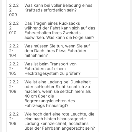
2.2.2
Was kann bei voller Beladung eines
2-
Kraftrads erforderlich sein?
009
2.2.2
Das Tragen eines Rucksacks
2-
während der Fahrt kann sich auf das
010
Fahrverhalten Ihres Zweirads
auswirken. Was kann die Folge sein?
2.2.2
Was müssen Sie tun, wenn Sie auf
2-
dem Dach Ihres Pkws Fahrräder
104
mitnehmen?
2.2.2
Was ist beim Transport von
2-
Fahrrädern auf einem
105
Hecktragesystem zu prüfen?
2.2.2
Wie ist eine Ladung bei Dunkelheit
2-
oder schlechter Sicht kenntlich zu
108
machen, wenn sie seitlich mehr als
40 cm über die
Begrenzungsleuchten des
Fahrzeugs hinausragt?
2.2.2
Wie hoch darf eine rote Leuchte, die
2-
eine nach hinten hinausragende
109
Ladung kennzeichnet, höchstens
über der Fahrbahn angebracht sein?