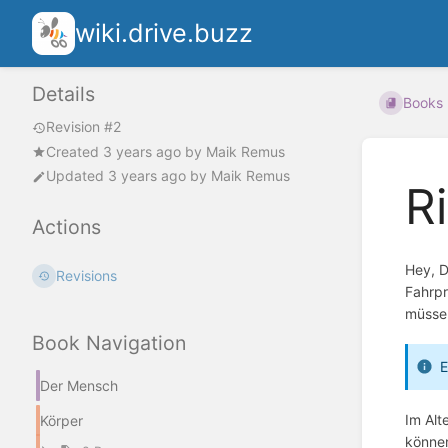
wiki.drive.buzz
Details
Books
Revision #2
Created
3 years ago
by
Maik Remus
Updated
3 years ago
by
Maik Remus
R
Actions
Hey, D
Revisions
Fahrpr
müsse
Book Navigation
E
Der Mensch
Im Alt
Körper
können