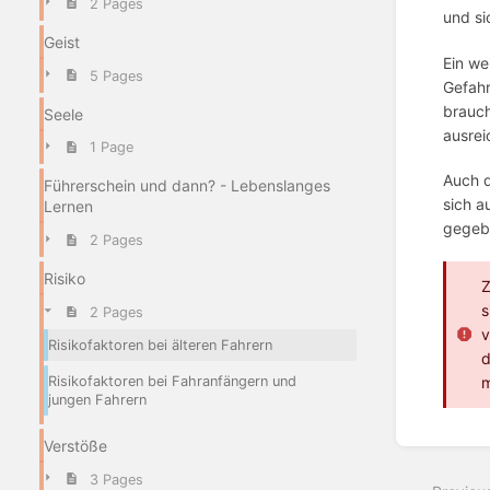
2 Pages
und si
Geist
Ein we
5 Pages
Gefahr
brauch
Seele
ausrei
1 Page
Auch d
Führerschein und dann? - Lebenslanges
sich a
Lernen
gegebe
2 Pages
Risiko
Z
s
2 Pages
v
Risikofaktoren bei älteren Fahrern
d
Risikofaktoren bei Fahranfängern und
m
jungen Fahrern
Enter
Verstöße
section
select
3 Pages