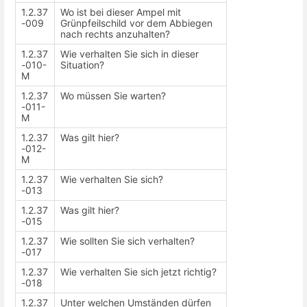
1.2.37
Wo ist bei dieser Ampel mit
-009
Grünpfeilschild vor dem Abbiegen
nach rechts anzuhalten?
1.2.37
Wie verhalten Sie sich in dieser
-010-
Situation?
M
1.2.37
Wo müssen Sie warten?
-011-
M
1.2.37
Was gilt hier?
-012-
M
1.2.37
Wie verhalten Sie sich?
-013
1.2.37
Was gilt hier?
-015
1.2.37
Wie sollten Sie sich verhalten?
-017
1.2.37
Wie verhalten Sie sich jetzt richtig?
-018
1.2.37
Unter welchen Umständen dürfen