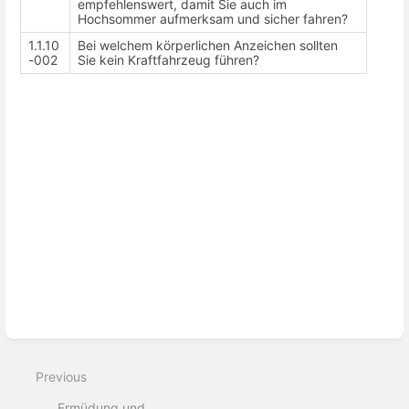
empfehlenswert, damit Sie auch im
Hochsommer aufmerksam und sicher fahren?
1.1.10
Bei welchem körperlichen Anzeichen sollten
-002
Sie kein Kraftfahrzeug führen?
Enter
section
select
mode
Previous
Ermüdung und