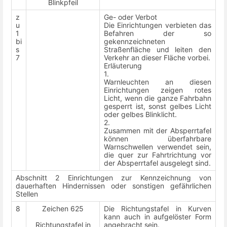
Blinkpfeil
z
Ge- oder Verbot
u
Die Einrichtungen verbieten das
1
Befahren der so
bi
gekennzeichneten
s
Straßenfläche und leiten den
7
Verkehr an dieser Fläche vorbei.
Erläuterung
1.
Warnleuchten an diesen
Einrichtungen zeigen rotes
Licht, wenn die ganze Fahrbahn
gesperrt ist, sonst gelbes Licht
oder gelbes Blinklicht.
2.
Zusammen mit der Absperrtafel
können überfahrbare
Warnschwellen verwendet sein,
die quer zur Fahrtrichtung vor
der Absperrtafel ausgelegt sind.
Abschnitt 2 Einrichtungen zur Kennzeichnung von
dauerhaften Hindernissen oder sonstigen gefährlichen
Stellen
8
Zeichen 625
Die Richtungstafel in Kurven
kann auch in aufgelöster Form
Richtungstafel in
angebracht sein.